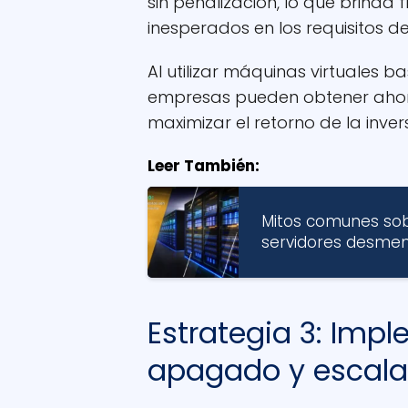
sin penalización, lo que brinda 
inesperados en los requisitos de
Al utilizar máquinas virtuales b
empresas pueden obtener ahorro
maximizar el retorno de la invers
Leer También:
Mitos comunes sobr
servidores desmen
Estrategia 3: Impl
apagado y escal