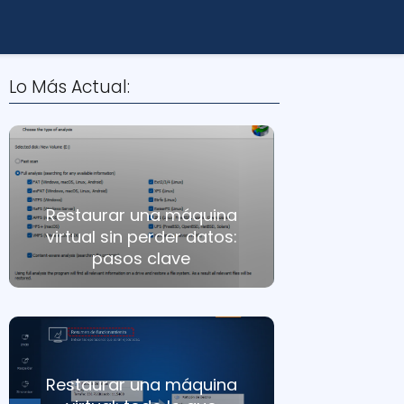
Lo Más Actual:
Restaurar una máquina
virtual sin perder datos:
pasos clave
Restaurar una máquina