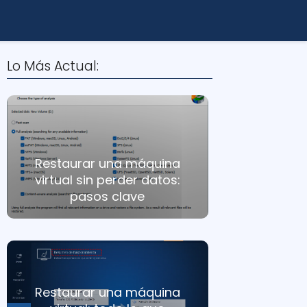
Lo Más Actual:
Restaurar una máquina
virtual sin perder datos:
pasos clave
Restaurar una máquina