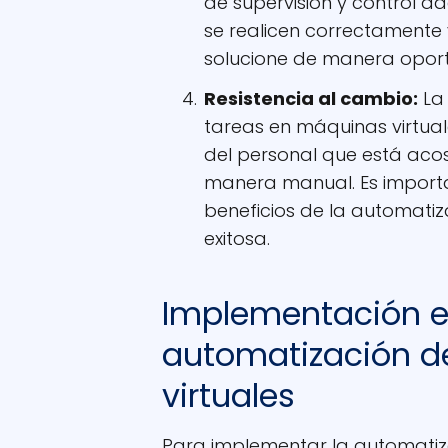
de supervisión y control 
se realicen correctamente
solucione de manera opor
Resistencia al cambio:
La 
tareas en máquinas virtual
del personal que está aco
manera manual. Es import
beneficios de la automatiz
exitosa.
Implementación ef
automatización d
virtuales
Para implementar la automatiz